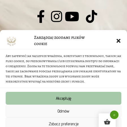
© J.Jarczyk-Skutnik, M.Skutnik 2026
Zarządzaj zgodami plików
O nas
cookie
Aby zapewnić jak najlepsze wrażenia, korzystamy z technologii, takich jak
FAQ
pliki cookie, do przechowywania i/lub uzyskiwania dostępu do informacji
o urządzeniu. Zgoda na te technologie pozwoli nam przetwarzać dane,
takie jak zachowanie podczas przeglądania lub unikalne identyfikatory na
Regulamin sklepu
tej stronie. Brak wyrażenia zgody lub wycofanie zgody może
niekorzystnie wpłynąć na niektóre cechy i funkcje.
Metody Płatności
Akceptuję
Polityka prywatności
Odmów
0
Zobacz preferencje
Polityka zwrotów i reklamacji