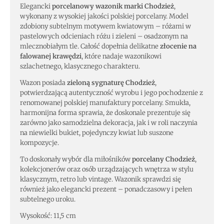
Elegancki
porcelanowy wazonik marki Chodzież
,
wykonany z wysokiej jakości polskiej porcelany. Model
zdobiony subtelnym motywem kwiatowym – różami w
pastelowych odcieniach różu i zieleni – osadzonym na
mlecznobiałym tle. Całość dopełnia delikatne
złocenie na
falowanej krawędzi
, które nadaje wazonikowi
szlachetnego, klasycznego charakteru.
Wazon posiada
zieloną sygnaturę Chodzież
,
potwierdzającą autentyczność wyrobu i jego pochodzenie z
renomowanej polskiej manufaktury porcelany. Smukła,
harmonijna forma sprawia, że doskonale prezentuje się
zarówno jako samodzielna dekoracja, jak i w roli naczynia
na niewielki bukiet, pojedynczy kwiat lub suszone
kompozycje.
To doskonały wybór dla miłośników
porcelany Chodzież
,
kolekcjonerów oraz osób urządzających wnętrza w stylu
klasycznym, retro lub vintage. Wazonik sprawdzi się
również jako elegancki prezent – ponadczasowy i pełen
subtelnego uroku.
Wysokość: 11,5 cm