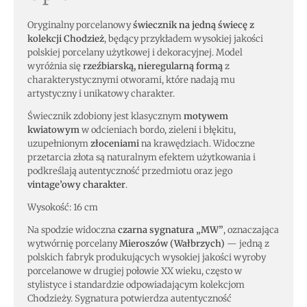
Oryginalny porcelanowy
świecznik na jedną świecę z
kolekcji Chodzież
, będący przykładem wysokiej jakości
polskiej porcelany użytkowej i dekoracyjnej. Model
wyróżnia się
rzeźbiarską, nieregularną formą
z
charakterystycznymi otworami, które nadają mu
artystyczny i unikatowy charakter.
Świecznik zdobiony jest klasycznym
motywem
kwiatowym
w odcieniach bordo, zieleni i błękitu,
uzupełnionym
złoceniami
na krawędziach. Widoczne
przetarcia złota są naturalnym efektem użytkowania i
podkreślają autentyczność przedmiotu oraz jego
vintage’owy charakter
.
Wysokość: 16 cm
Na spodzie widoczna
czarna sygnatura „MW”
, oznaczająca
wytwórnię porcelany
Mieroszów (Wałbrzych)
— jedną z
polskich fabryk produkujących wysokiej jakości wyroby
porcelanowe w drugiej połowie XX wieku, często w
stylistyce i standardzie odpowiadającym kolekcjom
Chodzieży. Sygnatura potwierdza autentyczność