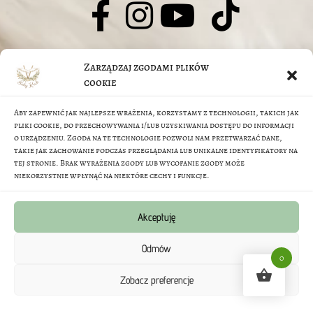
© J.Jarczyk-Skutnik, M.Skutnik 2026
Zarządzaj zgodami plików
O nas
cookie
Aby zapewnić jak najlepsze wrażenia, korzystamy z technologii, takich jak
FAQ
pliki cookie, do przechowywania i/lub uzyskiwania dostępu do informacji
o urządzeniu. Zgoda na te technologie pozwoli nam przetwarzać dane,
takie jak zachowanie podczas przeglądania lub unikalne identyfikatory na
Regulamin sklepu
tej stronie. Brak wyrażenia zgody lub wycofanie zgody może
niekorzystnie wpłynąć na niektóre cechy i funkcje.
Metody Płatności
Akceptuję
Polityka prywatności
Odmów
0
Zobacz preferencje
Polityka zwrotów i reklamacji