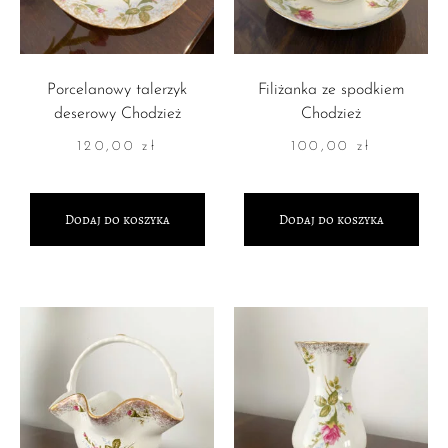
Porcelanowy talerzyk
Filiżanka ze spodkiem
deserowy Chodzież
Chodzież
120,00
zł
100,00
zł
Dodaj do koszyka
Dodaj do koszyka