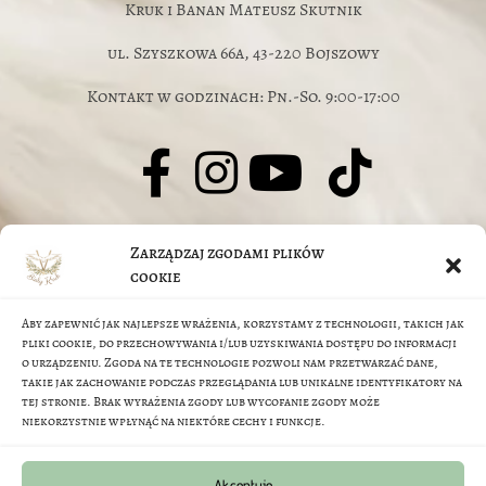
Kruk i Banan Mateusz Skutnik
ul. Szyszkowa 66a, 43-220 Bojszowy
Kontakt w godzinach: Pn.-So. 9:00-17:00
© J.Jarczyk-Skutnik, M.Skutnik 2026
Zarządzaj zgodami plików
O nas
cookie
Aby zapewnić jak najlepsze wrażenia, korzystamy z technologii, takich jak
FAQ
pliki cookie, do przechowywania i/lub uzyskiwania dostępu do informacji
o urządzeniu. Zgoda na te technologie pozwoli nam przetwarzać dane,
takie jak zachowanie podczas przeglądania lub unikalne identyfikatory na
Regulamin sklepu
tej stronie. Brak wyrażenia zgody lub wycofanie zgody może
niekorzystnie wpłynąć na niektóre cechy i funkcje.
Metody Płatności
Akceptuję