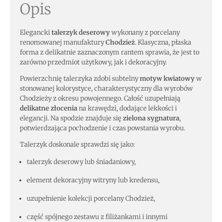
Opis
Elegancki
talerzyk deserowy
wykonany z porcelany
renomowanej manufaktury
Chodzież
. Klasyczna, płaska
forma z delikatnie zaznaczonym rantem sprawia, że jest to
zarówno przedmiot użytkowy, jak i dekoracyjny.
Powierzchnię talerzyka zdobi subtelny
motyw kwiatowy
w
stonowanej kolorystyce, charakterystyczny dla wyrobów
Chodzieży z okresu powojennego. Całość uzupełniają
delikatne złocenia
na krawędzi, dodające lekkości i
elegancji. Na spodzie znajduje się
zielona sygnatura
,
potwierdzająca pochodzenie i czas powstania wyrobu.
Talerzyk doskonale sprawdzi się jako:
talerzyk deserowy lub śniadaniowy,
element dekoracyjny witryny lub kredensu,
uzupełnienie kolekcji porcelany Chodzież,
część spójnego zestawu z filiżankami i innymi