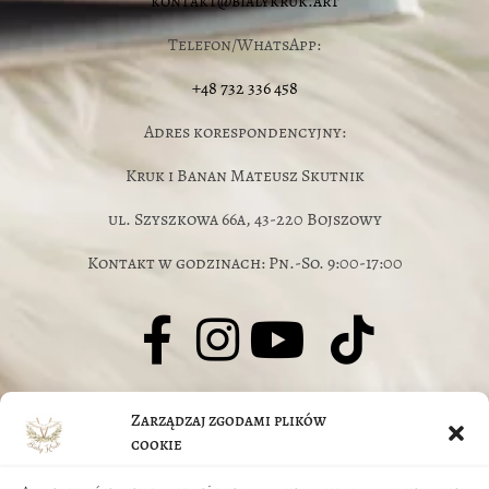
kontakt@bialykruk.art
Telefon/WhatsApp:
+48 732 336 458
Adres korespondencyjny:
Kruk i Banan Mateusz Skutnik
ul. Szyszkowa 66a, 43-220 Bojszowy
Kontakt w godzinach: Pn.-So. 9:00-17:00
© J.Jarczyk-Skutnik, M.Skutnik 2026
Zarządzaj zgodami plików
O nas
cookie