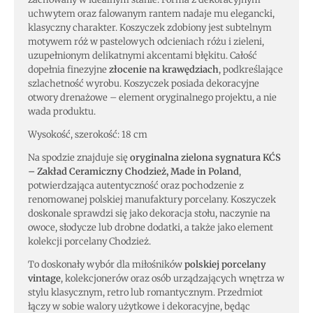
uchwytem oraz falowanym rantem nadaje mu elegancki,
klasyczny charakter. Koszyczek zdobiony jest subtelnym
motywem róż w pastelowych odcieniach różu i zieleni,
uzupełnionym delikatnymi akcentami błękitu. Całość
dopełnia finezyjne
złocenie na krawędziach
, podkreślające
szlachetność wyrobu. Koszyczek posiada dekoracyjne
otwory drenażowe – element oryginalnego projektu, a nie
wada produktu.
Wysokość, szerokość: 18 cm
Na spodzie znajduje się
oryginalna zielona sygnatura KĆS
– Zakład Ceramiczny Chodzież, Made in Poland
,
potwierdzająca autentyczność oraz pochodzenie z
renomowanej polskiej manufaktury porcelany. Koszyczek
doskonale sprawdzi się jako dekoracja stołu, naczynie na
owoce, słodycze lub drobne dodatki, a także jako element
kolekcji porcelany Chodzież.
To doskonały wybór dla miłośników
polskiej porcelany
vintage
, kolekcjonerów oraz osób urządzających wnętrza w
stylu klasycznym, retro lub romantycznym. Przedmiot
łączy w sobie walory użytkowe i dekoracyjne, będąc