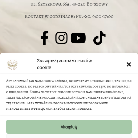
ul. Szyszkowa 66a, 43-220 Bojszowy
Kontakt w godzinach: Pn.-So. 9:00-17:00
© J.Jarczyk-Skutnik, M.Skutnik 2026
Zarządzaj zgodami plików
O nas
cookie
Aby zapewnić jak najlepsze wrażenia, korzystamy z technologii, takich jak
FAQ
pliki cookie, do przechowywania i/lub uzyskiwania dostępu do informacji
o urządzeniu. Zgoda na te technologie pozwoli nam przetwarzać dane,
takie jak zachowanie podczas przeglądania lub unikalne identyfikatory na
Regulamin sklepu
tej stronie. Brak wyrażenia zgody lub wycofanie zgody może
niekorzystnie wpłynąć na niektóre cechy i funkcje.
Metody Płatności
Akceptuję
Polityka prywatności