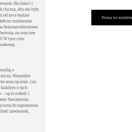
wanie dla dzieci i
i chcesz, aby nie były
i od zera będzie
Dodaj do koszyk
 dobrze malowanie
na Bożonarodzeniowe
ówienia, na znaczne
ń! W tym celu
ebookową.
 myślą o
zeczy. Wszystkie
e oraz ręcznie. Czy
w każdym z tych
– są to miłość i
Boże Narodzenie.
ęcamy do zapoznania
ilość zawieszek,