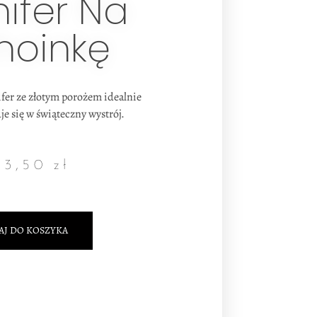
nifer Na
hoinkę
fer ze złotym porożem idealnie
 się w świąteczny wystrój.
3,50
zł
AJ DO KOSZYKA