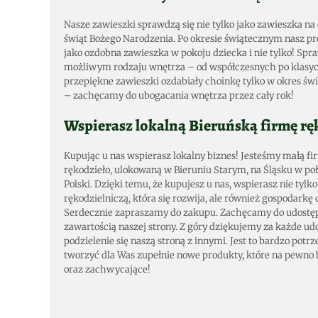
Nasze zawieszki sprawdzą się nie tylko jako zawieszka na
świąt Bożego Narodzenia. Po okresie świątecznym nasz pr
jako ozdobna zawieszka w pokoju dziecka i nie tylko! Sp
możliwym rodzaju wnętrza – od współczesnych po klasyc
przepiękne zawieszki ozdabiały choinkę tylko w okres św
– zachęcamy do ubogacania wnętrza przez cały rok!
Wspierasz lokalną Bieruńską firmę rę
Kupując u nas wspierasz lokalny biznes! Jesteśmy małą f
rękodzieło, ulokowaną w Bieruniu Starym, na Śląsku w po
Polski. Dzięki temu, że kupujesz u nas, wspierasz nie tylk
rękodzielniczą, która się rozwija, ale również gospodarkę c
Serdecznie zapraszamy do zakupu. Zachęcamy do udostępni
zawartością naszej strony. Z góry dziękujemy za każde udo
podzielenie się naszą stroną z innymi. Jest to bardzo pot
tworzyć dla Was zupełnie nowe produkty, które na pewno
oraz zachwycające!