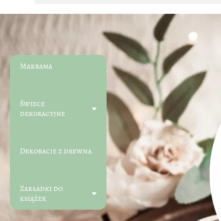
Makrama
Świece
dekoracyjne
Dekoracje z drewna
Zakładki do
książek