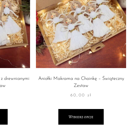
 z drewnianymi
Aniołki Makrama na Choinkę – Świąteczny
taw
Zestaw
60,00
zł
Wybierz opcje