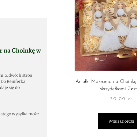
r na Choinkę w
mm. Z dwóch stron
 Do Reniferka
Aniołki Makrama na Choinkę
daje się do
skrzydełkami Zes
70,00
zł
 dlatego wysyłka może
Wybierz opcje