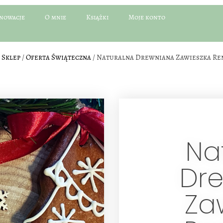
nowacje
O mnie
Książki
Moje konto
/
Sklep
/
Oferta Świąteczna
/ Naturalna Drewniana Zawieszka Ren
Na
Dr
Za