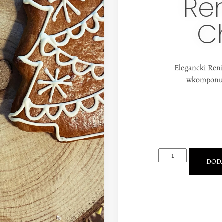
Re
C
Elegancki Reni
wkomponuje
DOD