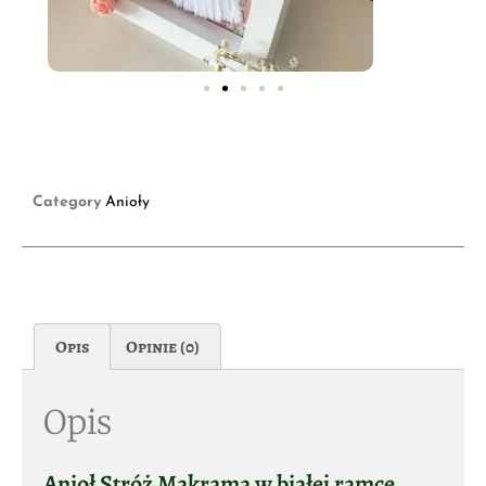
Category
Anioły
Opis
Opinie (0)
Opis
Anioł Stróż Makrama w białej ramce