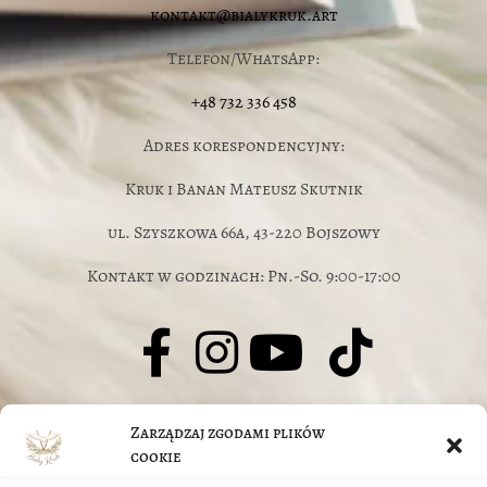
kontakt@bialykruk.art
Telefon/WhatsApp:
+48 732 336 458
Adres korespondencyjny:
Kruk i Banan Mateusz Skutnik
ul. Szyszkowa 66a, 43-220 Bojszowy
Kontakt w godzinach: Pn.-So. 9:00-17:00
© J.Jarczyk-Skutnik, M.Skutnik 2026
Zarządzaj zgodami plików
O nas
cookie