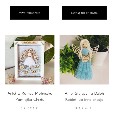
Wybierz opcje
Dodaj do koszyka
Anioł w Ramce Metryczka
Anioł Stojący na Dzień
Pamiątka Chrztu
Kobiet lub inne okazje
120,00
zł
40,00
zł